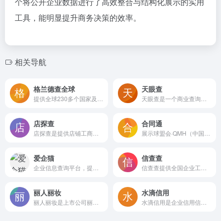
个将公开企业数据进行了高效整合与结构化展示的实用
工具，能明显提升商务决策的效率。
相关导航
格兰德查全球
天眼查
提供全球230多个国家及地区的企业工商信息、联系方式与社媒数据查询服务，整合海关记录和采购分析，辅助外贸客户开发、背景调查与市场决策。
天眼查是一个商业查询平台，整合全国企业工商信息、司法风险、知识产权与经营状况等公开数据，支持企业查询、老板关联、股权穿透与批量尽调，帮助个人和企业快速了解商业伙伴真实背景
店探查
合同通
店探查是提供店铺工商信息、经营状态、信用风险等公开数据查询的在线工具，支持企业股东、变更记录和多店对比，帮助用户了解目标店铺的真实情况。
展示球盟会·QMH（中国）建材企业的公司概况、防水涂料等产品矩阵、新闻动态与投资者关系，是了解该建材集团的公开信息窗口。
爱企猫
信查查
企业信息查询平台，提供工商登记、风险监控、关联关系挖掘、知识产权搜索等商业数据服务，帮助用户快速了解企业背景与经营状况，适合商务尽调与风险排查场景
信查查提供全国企业工商信息、信用记录、司法风险及招标信息查询，支持批量搜索和高级筛选，并整合网站安全证书和可信品牌认证服务，帮助用户快速评估合作风险，获取商业线索
丽人丽妆
水滴信用
丽人丽妆是上市公司丽人丽妆的官方企业网站，主要展示公司信息、投资者关系、新闻动态与合作品牌，并提供旗舰店购物入口和人才招聘通道
水滴信用是企业信用信息查询平台，提供查企业、查老板、招投标及风险监控等服务，涵盖工商数据、司法诉讼、经营状况等多维度信息，支持批量查询与高级筛选，帮助用户在商务合作中快速核实企业背景与信用情况