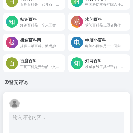
百度百科是一部开放、自由的中文网络百科全书，覆盖全领域知识，支持用户浏览、创建和编辑词条，通过参考来源保障内容可靠性，适合日常知识查询和初步学习
中国科协主办的综合性科普平台，提供前沿科技、健康、辟谣、天文地理等权威资讯，通过图文、视频、专题和活动形式普及科学知识，设有科普号与地方频道，适合公众学习和科普工作
知识百科
求闻百科
知识百科是一个人工智能课件平台，将百科知识检索与课件自动生成相结合，提供多学科知识查询、模板套用及互动学习组件，适合教师和学生用于备课与自主学习。
求闻百科是志愿者协作的在线百科全书，提供搜索、浏览和开放编辑功能，覆盖多领域知识条目，支持多媒体上传和中文变体阅读，内容以开放版权发布
极速百科网
电脑小百科
提供生活百科、数码妙招、美食常识、影视热点等领域的快速问答服务，以词条检索和分类阅读帮助用户迅速获得知识，内容贴近日常，更新及时，适合轻度查询和碎片化阅读
电脑小百科是一个面向电脑初学者的知识分享网站，提供电脑故障排查、软件使用技巧、硬件选购指导和数码设备教程等内容，帮助用户解决日常电脑问题并提升操作水平。
百度百科
知网百科
百度百科是开放的中文网络百科全书，提供多领域知识词条的浏览与自由编辑，适合日常查询和学习参考
权威在线工具书平台，整合超 2000 部工具书与千万词条，涵盖汉语、英汉、专科辞典及百科图鉴，支持跨库检索与移动查阅，适合学术及专业查考，需注册付费使用
暂无评论