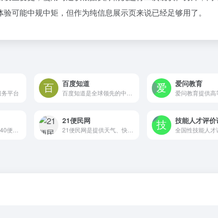
体验可能中规中矩，但作为纯信息展示页来说已经足够用了。
百度知道
爱问教育
服务平台
百度知道是全球领先的中文问答互动平台，每天为数亿网民答疑解惑。百度知道通过AI技术实现智能检索和智能推荐，让您的每个疑问都能够快速获得有效解答。
21便民网
便民查询网（原51240便民查询网）一直致力于为网民提供方便、快捷的在线查询服务。
21便民网是提供天气、快递、归属地、汇率等日常便民查询的生活服务工具平台，无需注册即可使用，适合快速解决生活琐事，但目前网站暂无法访问