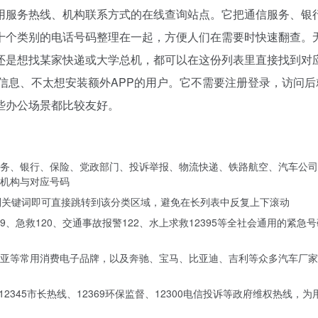
用服务热线、机构联系方式的在线查询站点。它把通信服务、银
十个类别的电话号码整理在一起，方便人们在需要时快速翻查。
还是想找某家快递或大学总机，都可以在这份列表里直接找到对
信息、不太想安装额外APP的用户。它不需要注册登录，访问后
些办公场景都比较友好。
务、银行、保险、党政部门、投诉举报、物流快递、铁路航空、汽车公司
机构与对应号码
别关键词即可直接跳转到该分类区域，避免在长列表中反复上下滚动
19、急救120、交通事故报警122、水上求救12395等全社会通用的紧急
亚等常用消费电子品牌，以及奔驰、宝马、比亚迪、吉利等众多汽车厂家
12345市长热线、12369环保监督、12300电信投诉等政府维权热线，