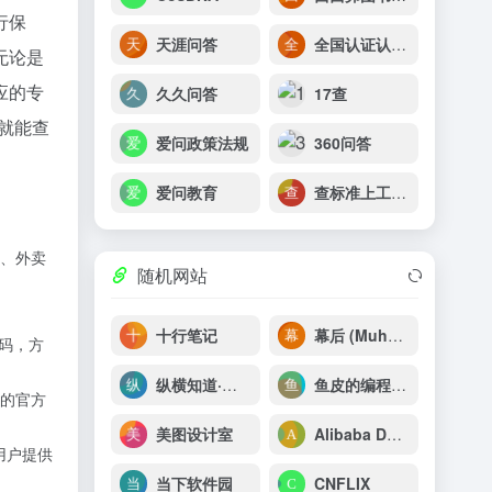
行保
天涯问答
全国认证认可信息公共服务平台
无论是
应的专
久久问答
17查
就能查
爱问政策法规
360问答
爱问教育
查标准上工标网
、外卖
随机网站
十行笔记
幕后 (Muhou)
号码，方
纵横知道·问答
鱼皮的编程宝典
的官方
美图设计室
Alibaba Design
为用户提供
当下软件园
CNFLIX