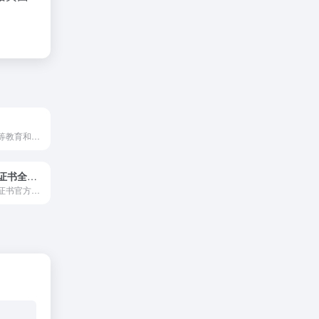
爱问教育提供高等教育和职业教育的知识。此外，您还可以在这里咨询任何有关教育的问题，我们将会为您寻找合适的专家在第一时间内为您解答
技能人才评价证书全国联网查询系统
全国性技能人才证书官方查询平台，可通过姓名、证书编号等核验职业资格与技能等级证书真伪及详细内容，适合用人单位核验资质与个人自助查询，数据同步各省鉴定机构，权威可靠