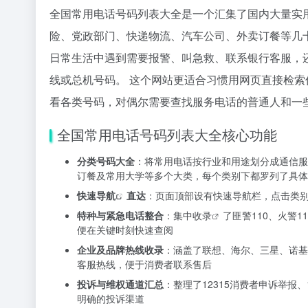
全国常用电话号码列表大全是一个汇集了国内大量实
险、党政部门、快递物流、汽车公司、外卖订餐等几
日常生活中遇到需要报警、叫急救、联系银行客服，
线或总机号码。 这个网站更适合习惯用网页直接检索
看各类号码，对偶尔需要查找服务电话的普通人和一
全国常用电话号码列表大全核心功能
分类号码大全
：将常用电话按行业和用途划分成通信服
订餐及常用大学等多个大类，每个类别下都罗列了具体
快速
导航
直达
：页面顶部设有快速导航栏，点击类
特种与紧急电话整合
：集中
收录
了匪警110、火警1
便在关键时刻快速查阅
企业及品牌热线收录
：涵盖了联想、海尔、三星、诺基
客服热线，便于消费者联系售后
投诉与维权通道汇总
：整理了12315消费者申诉举报、
明确的投诉渠道