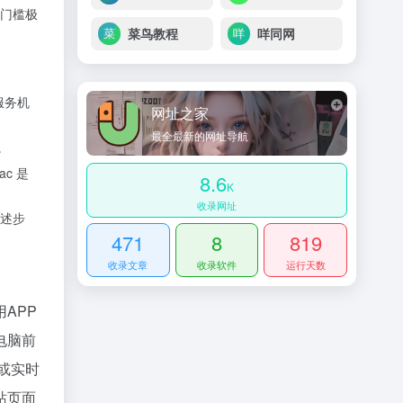
门槛极
菜鸟教程
咩同网
服务机
网址之家
最全最新的网址导航
。
c 是
8.6
K
收录网址
述步
471
8
819
收录文章
收录软件
运行天数
APP
电脑前
或实时
站页面