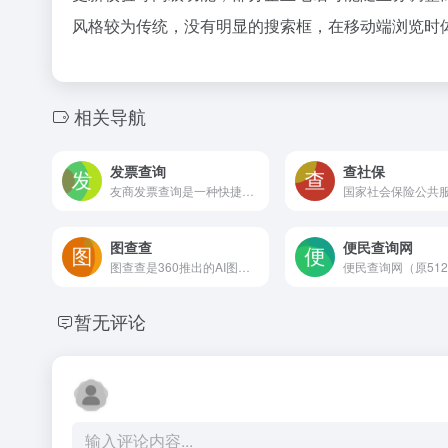
风格较为传统，没有明显的搜索框，在移动端浏览时
相关导航
发票查询
查社保
友商发票查询是一种快捷、便利的一站式全国发票真伪查询工具。用户只需要输入各地普通发票代码、发票号码等基本的票面信息，即可查出该票的相关信息内容，帮助你有效甄别发票真伪，防范收受虚假发票的风险。
国家社会保险公共
图查查
便民查询网
图查查是360推出的AI图片创作与版权查询平台，提供版权一键查询、正版图片搜索、相似图推荐及智能背景生成等功能，附带免费版权素材，帮助运营和设计人员高效获取合规配图
暂无评论