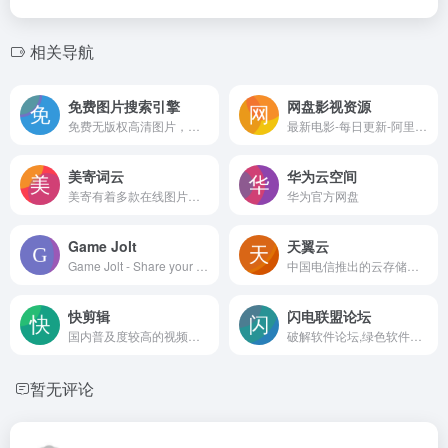
相关导航
免费图片搜索引擎
网盘影视资源
免费无版权高清图片，精选集合Unplash、Pexels、Pixabay等多个国外优质图库站点，一键搜索，海量图片快速获取，上万张原创唯美摄影图、商用大图免费下载
最新电影-每日更新-阿里夸克网盘资源
美寄词云
华为云空间
美寄有着多款在线图片处理神器,如文字词云,照片加曲线文字,古风家书,窗花剪影生成器,在线P图,在线智能AI抠图,免费书法字体,图片去水印,花样裁图,满足您对图片处理的各种需求
华为官方网盘
Game Jolt
天翼云
Game Jolt - Share your creations
中国电信推出的云存储服务
快剪辑
闪电联盟论坛
国内普及度较高的视频编辑软件，特别适合家庭和个人使用
破解软件论坛,绿色软件下载,免费下载
暂无评论