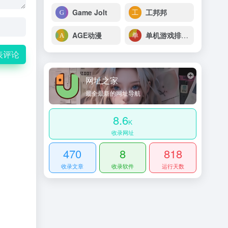
Game Jolt
工邦邦
AGE动漫
单机游戏排行榜
表评论
网址之家
最全最新的网址导航
8.6
K
收录网址
470
8
818
收录文章
收录软件
运行天数