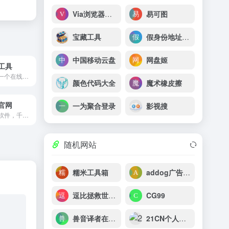
Via浏览器官网 – 崇尚速度与简约的手机浏览器，Via唯一官方网站
易可图
宝藏工具
假身份地址生成器
中国移动云盘
网盘姬
工具
《图片鉴黄》是一个在线图片鉴黄工具
颜色代码大全
魔术橡皮擦
官网
一为聚合登录
影视搜
超好用的自动化软件，千万用户的选择！
随机网站
糯米工具箱
addog广告人的网址导航
逗比拯救世界（表情搜索）
CG99
兽音译者在线编码解码
21CN个人邮箱