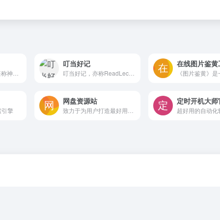
叮当好记
在线图片鉴黄
UI/UX 设计软件，堪称神器。
叮当好记，亦称ReadLecture，是一款尖端的AI音视频转录与概要生成工具，匠心打造以显著提升用户学习与办公效能为核心。该工具凭借卓越的音视频转录、多语种翻译及精炼总结能力，能够迅速将视频与音频素材转化为精准文字记录，并配套提供详尽的思维导图及内容大纲，助力用户高效吸收信息，优化工作流程。
网盘资源站
定时开机大师
索引擎
致力于为用户打造最好用的资源共享网站，好资源不私藏！免费注册登陆即可分享获取资源！让资源更有价值