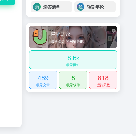
滴答清单
轻刻年轮
网址之家
最全最新的网址导航
8.6
K
收录网址
469
8
818
收录文章
收录软件
运行天数