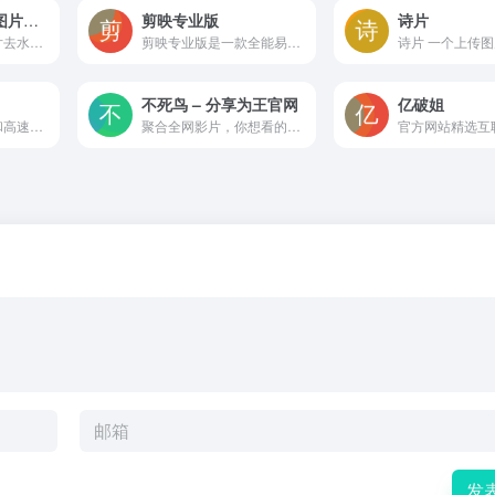
牛学长免费在线图片去水印_免费去照片水印_去除图片杂物
剪映专业版
诗片
牛学长免费在线图片去水印工具，使用AI智能技术一键去除图片中的文字、标志，多余物体等多种水印或杂物，去水印不留痕，保持图片画质不糊图！
剪映专业版是一款全能易用的桌面端剪辑软件，让创作更简单。剪映官网为您提供剪映专业版免费下载服务，专业版包括Windows端与Mac端，快来体验吧！
不死鸟 – 分享为王官网
亿破姐
提供图片外链储存和高速CDN图片加载,以及图片管理系统.更好的管理您的图片内容,单张图片支持10MB上传,支持批量上传
聚合全网影片，你想看的全都有！每天搜集互联网最新电影和电视剧，为广大用户免费提供无广告在线观看电影和电视剧服务，及时收录最新、最热、最全的电影大片,高清正版免费看。
发