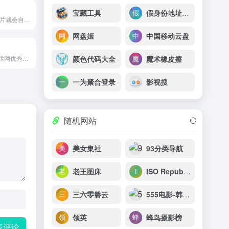
宝藏工具
假身份地址生成器
诗片 一个上传图片就会自动生成诗句的网站，非常有意思
网盘姬
中国移动云盘
颜色代码大全
魔术橡皮擦
官方网站精选互联网优秀软件分享
一为聚合登录
影视搜
随机网站
美女集社
93分类导航
老王图床
ISO Republic
三六零磐云
555电影-韩国电影免费在线看-奈飞Netflix免费看-在线电影网-最新欧美剧
领英
蜂鸟摄影榜
表评论