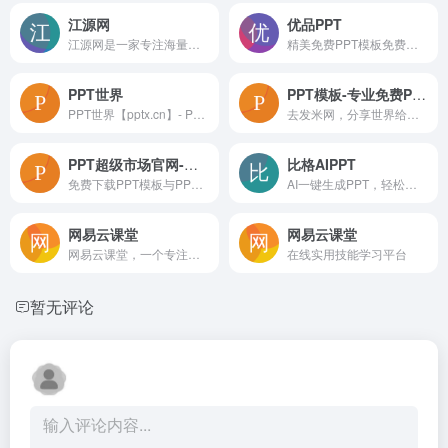
江源网
优品PPT
江源网是一家专注海量办公资源下载的网站,提供各种精美创意PPT模板、Excel模板、Word模板、免费音效、流程图、思维导图、脑图、视频素材、免费图片、字体资源及大量办公素材,包括个人简历Word模板,工作总结PPT,教育培训课件等大量办公模板等资源下载，为用户效率办公助力。江源网站
精美免费PPT模板免费下载
PPT世界
PPT模板-专业免费PPT模板下载-赞芽PPT
PPT世界【pptx.cn】- PPT爱好者交流学习社区，汇集全球优秀的PPTer，致力于发现幻灯的力量！拥有海量优秀PPT资源，包含PPT设计教程、PPT动画教程、PPT模板素材下载等。
去发米网，分享世界给你，记住qufami.com。
PPT超级市场官网-免费、优质、高效、安全的PPT下载和定制
比格AIPPT
免费下载PPT模板与PPT作品，提供免费的PPT代做服务，提供一站式PPT(模板、定制、工具、教程)服务，有了它，一切制作PPT的烦恼都将成为过去！
AI一键生成PPT，轻松实现PPT高效排版与制作
网易云课堂
网易云课堂
网易云课堂，一个专注于成人终身学习的在线教育平台。立足于实用性的要求, 与优质的教育内容创作者一起，为您提供全面、有效的在线学习内容。
在线实用技能学习平台
暂无评论