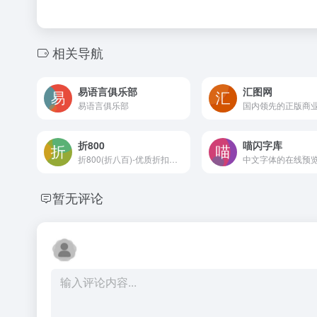
相关导航
易语言俱乐部
汇图网
易语言俱乐部
折800
喵闪字库
折800(折八百)-优质折扣商品推荐平台。每天精选千款超值折扣商品，特卖1折起，九块九包邮、9.9元包邮的宝贝天天有，欢迎选购！【折800 真便宜】
暂无评论