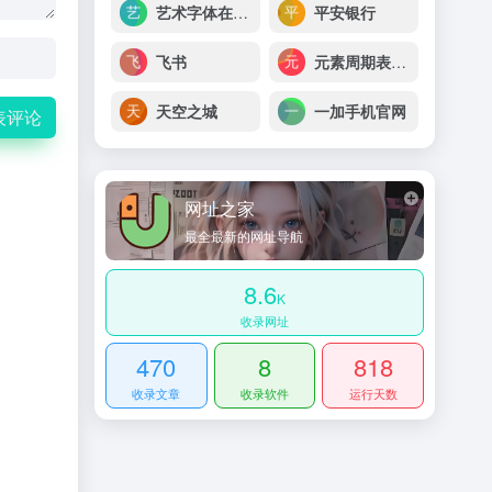
艺术字体在线生成器
平安银行
飞书
元素周期表Pro
天空之城
一加手机官网
表评论
网址之家
最全最新的网址导航
8.6
K
收录网址
470
8
818
收录文章
收录软件
运行天数