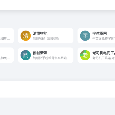
清博智能
字体圈网
国内领先的正版商业图库！原创作品交易平台
清博智能_清博指数
韵创新媒
老司机电商工
中文字体的在线预览和免费下载
韵创快手粉丝号售卖网站,一直秉承着专业的业务水平,是互联网投资者信赖的交易中介平台,专业提快手账号出售,快手账号买卖,快手账号转让,快手账号售卖自媒体服务平台。