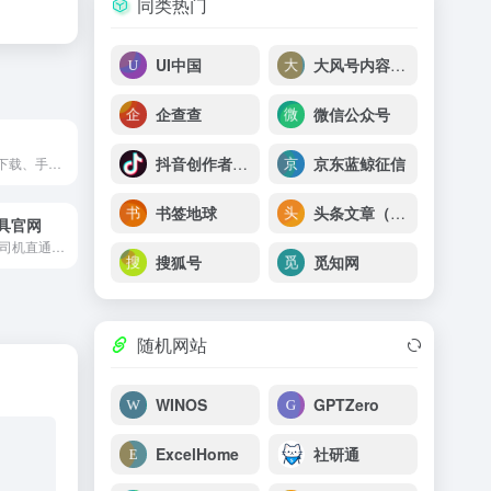
同类热门
UI中国
大风号内容开放平台
企查查
微信公众号
抖音创作者中心
京东蓝鲸征信
中英文免费字体下载、手写字体下载、书法字体下载、艺术字体免费下载预览服务，设计师必备的字体库。
书签地球
头条文章（新浪看点号）
具官网
老司机工具箱,老司机直通车,老司机社群平台为社群平台提供软件技术服务，所开发的软件对社群成员免费开放使用。生意参谋插件免费为淘宝天猫卖家提供生意参谋交易指数、流量指数、转化率指数、收藏人气、加购人气等指数指标换算服务，便于淘宝天猫卖家能够更加直观的掌握市场情况。直通车插件增加运营效率，数据多维度对比。详情页插件方便分析对手店铺信息。超级推荐方便数据归纳分析。了解更多功能进社群平台查看
搜狐号
觅知网
随机网站
WINOS
GPTZero
ExcelHome
社研通