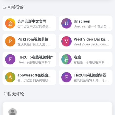
相关导航
会声会影中文官网
Unscreen
会声会影中文官网提供视频剪辑软件下载、正版购买及海量模板、滤镜、特效等资源，集成语音转文字、调色、遮罩等专业工具，并配有免费视频教程，适合零基础用户及视频爱好者快速完成影片制作
Unscreen 是一个在线自动移除视频背景的工具，上传视频后即可快速生成透明背景素材，无需手动操作，适合视频创作者快速抠像与后期合成。
PickFrom视频剪辑
Veed Video Background Remover
在线视频剪辑工具集，提供马赛克、调色、裁剪、合并、格式转换等常用视频处理功能，无需安装软件即可通过浏览器快速编辑视频和转换格式。
Veed Video Background Remover 是一个在线视频背景移除与替换工具，利用 AI 自动识别并抠除视频中的人物或物体背景，支持替换为图片、纯色或视频，无需安装软件，上传即处理，适合短视频创作、产品展示和在线教育等场景使用。
FlexClip在线视频制作
右糖
FlexClip是在线视频制作平台，提供模板化剪辑、多轨道编辑、文字动画、免版税音乐与录屏等功能。用户无需安装软件，即可在浏览器中快速完成短视频创作与高清导出，适合自媒体与商业推广场景。
右糖是一个在线视频制作平台，提供800+模板，可一键生成MG动画、电子相册、商业宣传等视频。用户上传图片或视频后即可云端渲染，支持免费预览与高清付费下载，适合无剪辑基础的个人及企业快速创作
apowersoft在线编辑视频
FlexClip视频编辑器
基于浏览器的免费在线视频编辑工具，无需下载，实现视频截取、合并、提取音频、转GIF、变速等常见操作，界面简洁易上手，适合视频处理新手的日常轻量剪辑需求。
在线视频编辑工具，可在浏览器中完成剪辑、合并、添加音乐与文字等操作，内置丰富模板和免版权素材，适合短视频、宣传片、教育类内容创作，支持云端存储与多种分辨率导出。
暂无评论