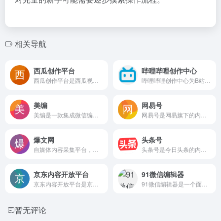
相关导航
西瓜创作平台
哔哩哔哩创作中心
西瓜创作平台是西瓜视频官方创作者后台，提供视频发布、内容管理、数据分析、评论管理、收益分析和创作课程等功能，帮助创作者高效运营账号并实现内容变现
哔哩哔哩创作中心为B站视频创作者提供稿件上传、数据分析和互动管理的一站式后台，支持查看收益明细和参与官方活动，方便UP主高效运营频道和优化内容
美编
网易号
美编是一款集成微信编辑器、多账号管理和热点追踪的公众号运营工具，提供图文排版、免费素材、数据分析及变现服务，适合新媒体运营和自媒体人提升内容创作与管理效率。
网易号是网易旗下的内容创作与分发平台，支持发布图文、视频和图集，依托网易新闻客户端提供智能推荐流量。创作者可使用数据统计、原创保护和粉丝互动工具，并通过广告分成等方式获取收益。
爆文网
头条号
自媒体内容采集平台，聚合百家号、头条号等多渠道十万级阅读量爆文、图集及小视频，支持分类检索、导出与智能原创检测，并提供视频下载、剪辑及原创度检测等辅助工具
头条号是今日头条的内容创作管理平台，支持发布图文、视频和微头条，提供数据分析、内容变现和粉丝互动功能，适合个人创作者与机构进行内容分发和品牌推广
京东内容开放平台
91微信编辑器
京东内容开放平台是京东官方的创作服务与内容管理后台，支持图文、短视频、直播等内容发布，并提供素材管理、数据看板、活动投稿等功能，助力达人和商家在京东生态内完成内容运营与商品推广。
91微信编辑器是一个面向微信公众号运营者和自媒体创作者的在线图文排版工具。从页面信息看，它主要帮助用户快速美化微信图文消息，提供大量免费样式模板
暂无评论