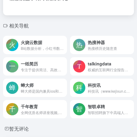
相关导航
火烧云数据
热搜神器
B站数据分析，小红书数据分析平台
热搜榜历史随意查
一纸简历
talkingdata
专注于提供简洁、高效简历制作服务的网站
权威的互联网行业报告，针对热门行业、热门事件进行重点实时分析
蝉大师
科技讯
蝉大师是国内兼具ios和android的最专业APP关键词大数据分析平台，提供苹果商城APP查询榜单数据和权威ASO、asa优化方案，为您的APP推广保驾护航。
科技讯（www.kejixun.com）是综合科技生活门户网站，是您的网上科技大学。关注科技以及科技在生活中的应用，传播和普及科普知识。作为有影响力的科技媒体，24小时滚动报道最新科技新闻、前沿科技、黑科技、互联网、游戏和手机、数码、人工智能、智能汽车等领域。还关注创新，创业者，是一家综合的产业新媒体平台。
千年教育
智联卓聘
全网优质名师讲座视频,企业培训,中小学同步课程
智联招聘旗下中高端人才求职平台！
暂无评论