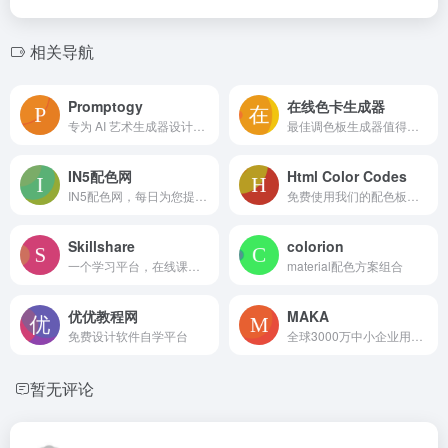
相关导航
Promptogy
在线色卡生成器
专为 AI 艺术生成器设计的通用提示生成器。
最佳调色板生成器值得你拥有！
IN5配色网
Html Color Codes
IN5配色网，每日为您提供好看的色彩搭配方案。
免费使用我们的配色板、颜色表和HTML颜色、获取HTML颜色代码、十六进制颜色代码、RGB和HSL值。还不快来！快速生成HTML代码。
Skillshare
colorion
一个学习平台，在线课程由世界上最好的实践者教授
material配色方案组合
优优教程网
MAKA
免费设计软件自学平台
全球3000万中小企业用户使用的在线平面设计工具，MAKA免费提供海量精美平面设计素材，快速在线PS，随时随地编辑设计模板，一键稿定设计，支持下载高清素材图片。
暂无评论