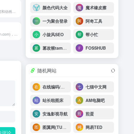
颜色代码大全
魔术橡皮擦
高性能CSS3过渡和动画库。过渡效果包含：模态框弹出、按钮加载、列表添加、列表加载、图片翻转等效果
一为聚合登录
阿奇工具
小旋风SEO
帮小忙
优工具站(toolbon.com)，提供图片工具、文本工具、转换工具、编码解码、站长工具等便利的奇妙工具服务
篡改猴tampermonkey
FOSSHUB
随机网站
在线编码/解码工具
七猫中文网
站长啦图床
AM电脑吧
安逸影视导航
煎蛋
图翼网(TUYIYI.COM)
网易TED
表评论