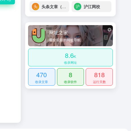
头条文章（新浪看点号）
沪江网校
网址之家
最全最新的网址导航
8.6
K
收录网址
470
8
818
收录文章
收录软件
运行天数