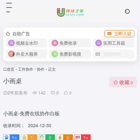
自助广告
立即入驻
视频去水印
免费收录
实用工具箱
外卖大额券
免费影视搜
首页
•
工作协作
•
协作
•
正文
小画桌
收藏
0
2年前发布
142
0
0
小画桌-免费在线协作白板
收录时间：
2024-12-30
1+
1-
0
0
1+