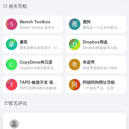
相关导航
Sketch Toolbox
雁阵
Sketch Toolbox 是专为 Sketch 设计的插件管理器，提供热门插件浏览、一键安装和自动更新功能，帮助设计师高效维护插件环境。目前仍为测试版，适合经常变换插件组合的 Sketch 用户
雁阵是一个以甘特图为核心的项目管理工具，提供任务分解、进度跟踪、工作量统计、看板检验和待办处理等功能。它帮助团队可视化规划项目、监控执行过程并完成成果交付，适合各类规模的团队和个人进行简单到复杂的项目管理。
摹客
Dropbox网盘
摹客是整合原型设计、UI设计与团队协作的在线平台，支持多人在线实时编辑、自动标注切图、设计规范管理和代码导出，为产品、设计师及前端提供从创意到落地的全流程协作工具。
Dropbox网盘提供云端存储、文件同步与共享服务，支持在线协作、AI搜索和电子签名，帮助个人与团队安全高效地管理文件
CopyDone拷贝蛋
奇迹秀
CopyDone拷贝蛋是必优科技推出的AI原创文案写作工具，通过输入关键词自动生成营销软文、推广语等原创内容，适用于自媒体和媒体平台，有效提升创作效率，生成结果为机器创作，建议结合人工优化使用
奇迹秀是面向设计师的公益资源平台，提供免费设计素材、色彩库、工具箱等，所有资源经成员测试后发布，保证绿色安全，适合日常设计参考与素材下载
TAPD-敏捷开发 项目管理 腾讯敏捷产品研发平台
阿猫阿狗网址导航
TAPD是腾讯推出的敏捷产品研发协作平台，提供需求管理、迭代规划、缺陷跟踪、自动化协作与DevOps集成等全流程工具，支持灵活定制和开放对接，适合中大型研发团队进行精益化项目管理
一个面向产品、运营、设计师的垂直网址导航，聚合热门AI工具、行业资讯、数据分析、设计素材与协作平台，帮助互联网从业者快速访问日常工作所需的各类网站
暂无评论