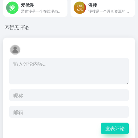
爱优漫
漫搜
爱优漫是一个在线漫画阅读平台，提供多题材漫画在线阅读、分类浏览、搜索查找及收藏追更等功能，适合漫画爱好者通过浏览器便捷地发现和阅读各类漫画作品，无需安装客户端。
漫搜是一个漫画资源的垂直搜索与发现平台，帮助用户通过关键词或分类快速查找漫画作品、追踪更新，并聚合多源阅读入口，提升找漫效率
暂无评论
发表评论