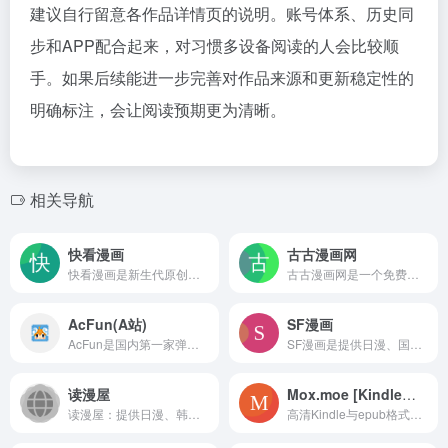
建议自行留意各作品详情页的说明。账号体系、历史同
步和APP配合起来，对习惯多设备阅读的人会比较顺
手。如果后续能进一步完善对作品来源和更新稳定性的
明确标注，会让阅读预期更为清晰。
相关导航
快看漫画
古古漫画网
快看漫画是新生代原创漫画阅读平台与兴趣社区，提供恋爱、古风、奇幻等海量正版漫画免费在线观看，通过榜单推荐、社区互动和原创投稿服务，满足年轻用户的追漫与二次元社交需求
古古漫画网是一个免费漫画在线导航平台，聚合日韩、内地、港台和欧美等地区漫画资源，提供分类浏览、排行榜和更新追踪，通过链接引导用户跳转至外部网站阅读
AcFun(A站)
SF漫画
AcFun是国内第一家弹幕视频网，聚焦动漫新番、原创视频与虚拟偶像直播，以实时弹幕互动和UP主创作社区为核心，提供手机客户端和直播工具，是年轻人追番、交流、分享的热门平台。
SF漫画是提供日漫、国漫、彩漫和条漫的在线阅读平台，拥有无弹窗清爽阅读、多维度排行榜、分类书库和轻小说联动等特色，支持APP多端同步，更新稳定，适合二次元读者日常追更。
读漫屋
Mox.moe [Kindle漫画]
读漫屋：提供日漫、韩漫、韩漫资源的在线漫画网站官网地址 读漫...
高清Kindle与epub格式漫画下载平台，支持分类筛选和推送至设备，漫画资源由网友共享上传