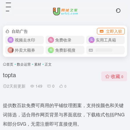
自助广告
立即入驻
视频去水印
免费收录
实用工具箱
外卖大额券
免费影视搜
首页
•
数企运营
•
素材
•
正文
topta
收藏
0
2天前更新
149
0
0
提供数百款免费可商用的平铺纹理图案，支持按颜色和关键
词筛选，适合用作网页背景与界面底纹，下载格式包括PNG
和部分SVG，无需注册即可直接使用。