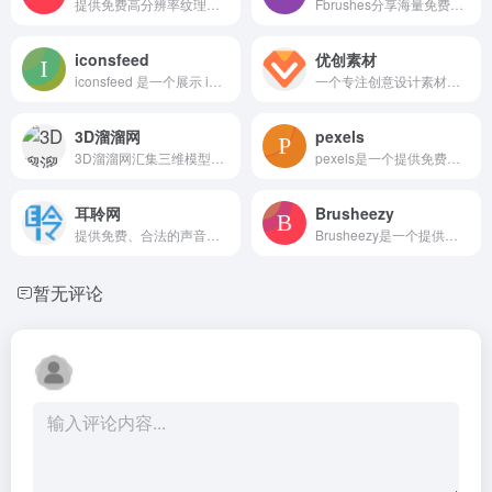
提供免费高分辨率纹理素材，涵盖混凝土、木材、锈迹、玻璃等十余种分类，支持个人与商业用途下载，适合设计师、3D 艺术家和游戏开发者快速获取基础材质贴图
Fbrushes分享海量免费高品质Photoshop笔刷、图案和纹理，通过细致的分类和搜索功能
iconsfeed
优创素材
iconsfeed 是一个展示 iOS 应用图标的灵感画廊，可按类别、颜色和材质标签筛选浏览图标，适合设计师和开发者寻找移动端视觉参考
一个专注创意设计素材下载的在线平台，涵盖图片、模板、插画等资源，支持分类浏览与关键词检索，帮助设计师和自媒体用户快速获取创作物料，适合日常设计项目的效率提升与灵感参考。
3D溜溜网
pexels
3D溜溜网汇集三维模型、施工图纸、材质贴图、效果图等海量设计素材，帮助室内、建筑及展览设计师快速调用资源并获取灵感参考，支持按空间与风格精准检索。
pexels是一个提供免费可商用图片和视频的国际图库网站，所有素材无需署名即可用于商业与非商业项目，支持多语言搜索与颜色筛选，适合设计师与自媒体快速获取高质量视觉资源
耳聆网
Brusheezy
提供免费、合法的声音与音效素材，采用CC知识共享授权，支持按类型、标签、合辑和地图等方式浏览与下载，适合音乐、影视、游戏等领域的音频创作
Brusheezy是一个提供海量免费Photoshop笔刷、纹理、图案、PSD模板等设计素材的社区网站，支持分类浏览与关键词搜索，适合平面设计和摄影后期用户快速获取创意资源，部分高级素材需付费订阅使用
暂无评论