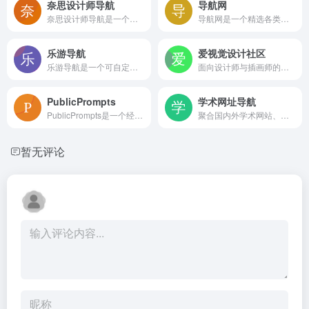
奈思设计师导航
导航网
奈思设计师导航是一个面向设计师的创意网址导航，聚合了灵感平台、免费图库、图标、设计工具等资源入口，通过分类浏览帮助用户快速访问常用设计站点，提升工作效率
导航网是一个精选各类垂直导航网站的网址导航，聚合了运营、设计、AI、影视、二次元等领域的导航资源，并提供搜索入口和站长工具，帮助用户快速发现好用导航，减少反复查找的繁琐
乐游导航
爱视觉设计社区
乐游导航是一个可自定义的极简约浏览器主页工具，支持自由收藏网站、自定义布局与壁纸，提供无广告的清爽上网入口，让浏览器起始页更高效、更个性化
面向设计师与插画师的综合交流平台，提供作品展示、灵感资料、免费学习素材、专业设计赛事和商业售图功能，帮助创作者学习、展示与变现。
PublicPrompts
学术网址导航
PublicPrompts是一个经过验证的AI工具目录，按使用场景、定价和类别过滤，减少信息噪音。网站展示工具概览、详细描述、功能标签和价格，帮助用户快速比较和选择合适的人工智能产品，提升发现效率。
聚合国内外学术网站、期刊数据库及设计工具的导航站点，按分类展示常用资源入口，帮助科研人员和设计师快速访问目标平台并提升检索效率。
暂无评论