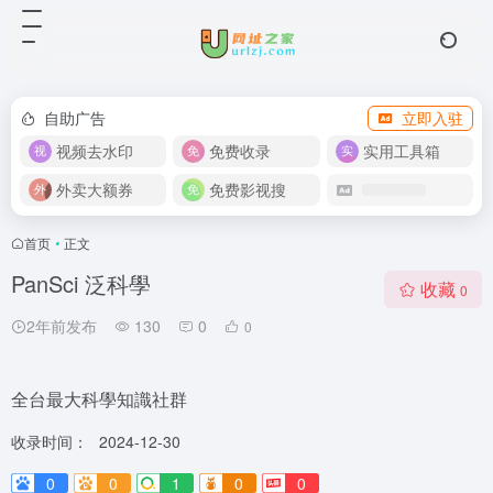
自助广告
立即入驻
视频去水印
免费收录
实用工具箱
外卖大额券
免费影视搜
首页
•
正文
PanSci 泛科學
收藏
0
2年前发布
130
0
0
全台最大科學知識社群
收录时间：
2024-12-30
0
0
1
0
0