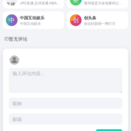
JRS直播,足球直播,NBA直播吧,低调看直播
赛鸽發是为各地赛鸽公棚免费宣传的网站，为各地公棚在互联网上快速让鸽友查询相关的信息，让广大鸽友及时、全面的了解公棚、服务广大鸽友而建立的赛鸽公棚信息网站，促进鸽友与公棚之间的互动交流。
中国互动娱乐
创头条
中国互动娱乐
创业好新闻一网打尽
暂无评论