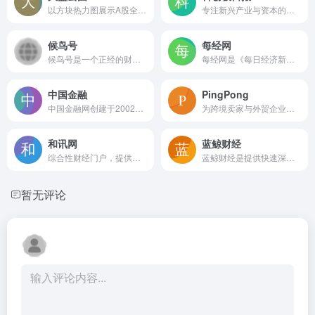
以方块热力图展示A股全景，用面积表示流通市值、颜色标示涨跌幅，支持多板块视图、实时刷新、双击看K线及方向键复盘，适合快速掌握市场整体涨跌与行业强弱。
专注新兴产业与资本的财经媒体，覆盖科创板、半导体、AI、生物医药等领域，提供实时新闻、深度原创和数据榜单，辅助投资者和从业者把握硬科技前沿动态
候鸟号
每经网
候鸟号是一个正经的财经资讯平台，提供证券、期货、基金等栏目的专业分析讲解，帮助用户系统学习财经知识，适合投资爱好者日常阅读与市场跟踪
每经网是《每日经济新闻》旗下24小时财经新闻网站，提供涵盖宏观政策、公司产业、金融证券、房产汽车等多维度的实时资讯与深度原创，并设有财经日历、市场行情、视频解读等栏目
中国金融
PingPong
中国金融网创建于2002年，提供央行、监管、银行、证券等金融资讯、深度分析和视频内容，涵盖曝光台、金融号等特色栏目，是面向金融从业者和投资者的行业门户
为跨境卖家与外贸企业提供收款、收单、全球分发、汇率管理和融资等一站式跨境资金服务的金融平台
和讯网
蓝鲸财经
综合性财经门户，提供股票基金期货等实时行情、快讯研报和深度数据工具，适合投资者一站式获取市场信息与交流
蓝鲸财经是提供快速深度财经资讯的信息服务平台，覆盖传媒、TMT、基金、银行等多领域，支持新闻浏览、蓝鲸号专栏、记者提问、话题聚合等功能，适合金融从业者及关注行业动态的用户获取原创分析与即时快讯
暂无评论