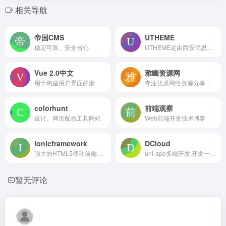
相关导航
帝国CMS
UTHEME
稳定可靠、安全省心
UTHEME是由西安优思慕计算机技术有限公司运营的WordPress开发定制品牌，团队有着多年的WordPress与WooCommerce主题开发经验，且旗下长期运维多款高品质的原创WordPress主题，为WordPress游戏下载站(游戏)主题、WordPress导航网站(小程序)、WordPress个人网站(小程序)、WordPress同城互联网产品、WordPress跨境电商独立站(WooCommerce)等互联网常用需求持续提供解决方案，即使您不懂代码也能轻松上手我们出品的WordPress产品
Vue 2.0中文
雅幽资源网
用于构建用户界面的渐进式框架。
专注优质网络资源分享的平台
colorhunt
前端观察
设计、网页配色工具网站
Web前端开发技术博客
ionicframework
DCloud
强大的HTML5移动前端UI开发框架
uni-app多端开发,开发一次同时生成App、小程序、H5
暂无评论