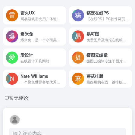
雷火UX
稿定在线PS
网易游戏雷火用户体验中心！行业一流的游戏用户体验团队
【在线PS】PS软件网页版，ps在线图片处理工具photopea-稿定设计PS
爆米兔
易可图
爆米兔，是一个小而美的H5创意平台。通过简单可视化操作即可进行HTML5宣传页面制作，通过爆米兔创意商店的模板，轻松制作场景应用，开启微信营销之门。
免费图片及海报在线编辑器，支持很多免费的图片处理，包括图片变清晰等，需要登录使用。
爱设计
摄图云编辑
在线设计工具网站
摄图云编辑专注于图片模板、视频模板在线编辑工具,海量创意图片模板素材、视频模板素材供用户在线编辑，方便编辑，快速生成。全站图片视频模板素材正版授权，商用无压力,助力企业商业创意宣传营销
Nate Williams
蘑菇排版
一个聚集世界各地优秀插画家及作品的网站
最好用的在线一键排版工具
暂无评论