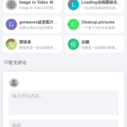
Image to Video AI
Loading动画图标生成器
Image to Video AI官网地址 Image to...
一款在线加载动画生成工具，提供丰富SVG/CSS模板，支持实时调整颜色、速度和尺寸，可导出代码或动图，适合前端和UI快速制作加载元素
getwaves波形图片设计
Cleanup.pictures
免费在线SVG波浪图形生成器，可调节曲线类型与复杂度，支持随机化设计，直接导出SVG代码或文件，并提供Figma插件，适合网页与UI设计师快速制作波浪背景
一个基于AI的在线修图工具，通过涂抹即可快速移除照片中的人物、物体、文字或瑕疵，适合快速修图场景，免费版导出分辨率有限
图怪兽
佐糖
图怪兽是一款在线图形设计工具，拥有海量海报、社交媒体及印刷物料模板，支持在线编辑、AI生成与团队协作，提供个人及企业商用VIP，确保正版字体与素材授权，适合自媒体与营销场景快速出图。
佐糖是一款智能AI图像处理平台，提供在线抠图、去水印、模糊变清晰、无损放大、证件照换底色及AI电商工具等功能。它操作简单，适合电商卖家、自媒体和普通用户快速制作精美图片，无需安装专业软件即可高效完成图片编辑。
暂无评论