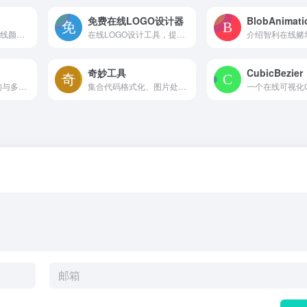
免费在线LOGO设计器
BlobAnimati
Colorhexa是一款在线颜色查询与转换工具，提供HEX、RGB、HSL等格式互转，可生成调色板、渐变色代码，并支持色盲模拟，帮助设计师和开发者高效获取精准的颜色数据与配色灵感。
在线LOGO设计工具，提供行业模板、图标库与文字编辑功能，用户无需安装软件即可快速组合生成品牌标识，支持预览与基础图片导出，适合初创团队和个人快速获得简易LOGO。
奇妙工具
CubicBezier
提供梦境关键词查询与多级分类浏览的周公解梦大全，整合原版典籍与现代解梦数据，涵盖人物、动物、生活等十大梦境类别，并附带免费命理工具。
集合代码格式化、图片处理、加密解密、生活工具及技术文库的在线工具箱，免安装即用，附带 AI 辅助与开源项目推荐，适合开发者和普通用户快速解决日常小任务