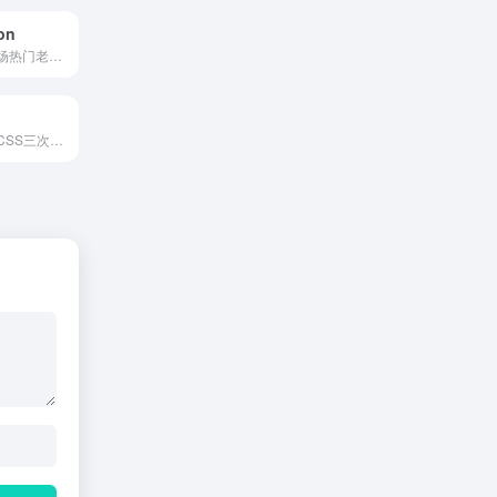
on
介绍智利在线赌场热门老虎机、速成游戏和真人娱乐场，提供游戏对比、评分和奖金计算，帮助读者快速掌握当地流行娱乐趋势及玩法特点
一个在线可视化CSS三次贝塞尔曲线生成工具，可拖动控制点调节动画缓动节奏，实时输出cubic-bezier()代码并支持动画预览与一键复制，适合前端开发者快速调试过渡与关键帧动画。