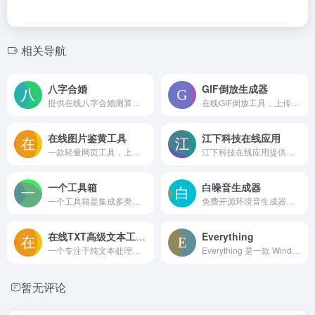
相关导航
八字合婚
GIF倒放生成器
提供在线八字合婚测算服务，通过填写男女双方出生时间，自动生成八字排盘、五行匹配度分析及婚配建议，免注册免费使用，适合作为传统命理文化的休闲参考
在线GIF倒放工具，上传动图即可一键反转帧顺序，生成倒播动画效果，支持预览和下载，功能专注无需注册，适合制作趣味表情包和创意素材
在线图片鉴黄工具
江下科技在线应用
一款轻量网页工具，上传图片即可识别是否含有不适宜公开的色情内容，无需注册，操作简单，但图片可能被开发者查看，适合临时、低敏感场景使用
江下科技在线应用提供免费PDF转换、文档互转、图片处理、OCR识别、音视频剪辑及多种办公小工具，全程在线免安装，适合轻量化办公用户
一个工具箱
白噪音生成器
一个工具箱是集成多类实用功能的在线工具平台，提供格式转换、图片处理、文本编码、开发辅助及单位换算等服务，无需安装即可通过浏览器使用，适合日常轻量办公和紧急文件处理场景。
免费开源环境音生成器，内置84种自然、城市和噪声音效，支持多轨混音和独立音量调节，无需注册即可快速营造专注或放松的氛围
在线TXT高级文本工具箱
Everything
一个专注于纯文本处理的在线工具箱，提供去重、替换、格式转换、排序等常用操作，无需安装即可在浏览器中快速处理TXT或粘贴文本内容，适合日常文字整理与简单数据清洗。
Everything 是一款 Windows 桌面极速文件搜索工具，通过建立硬盘索引实现按文件名即时查找，支持实时更新与多条件筛选，安装包小巧、资源占用低。适用于快速定位文档、图片等文件，但仅支持文件名搜索而不包含内容检索
暂无评论