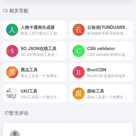
相关导航
人物卡通画生成器
云短信(YUNDUANXIN.NET)
将真人照片通过人工智能转换为迪士尼、漫画等多种卡通风格头像的在线工具，适合快速制作个性化社交媒体头像和趣味图片，操作简单，无需美术基础
提供临时手机号码在线接收短信验证码，帮助用户保护真实手机号隐私，适用于一次性注册和短期验证场景
SO JSON在线工具
CSS validator
SO JSON在线工具是一个多功能在线工具箱，以JSON格式化、校验、互转为核心，同时集成加密解密、JS混淆、二维码生成、站长查询和生活计算等工具，适合开发者和普通用户快速完成各类数据处理任务。
CSS validator是W3C提供的免费在线CSS校验服务，支持多版本规范与多设备媒介检查，通过URI、上传或直接输入方式检测样式代码的错误和警告，辅助开发者提升网页标准化和兼容性。
黑点工具
BootCDN
黑点工具是一个免费在线工具导航平台，提供生活、文本、图片、PDF、计算等约649款工具，无需注册直接使用，适合快速完成日常小任务。
BootCDN 是面向前端开源项目的免费 CDN 平台，收录超四千个库，提供快速稳定的静态资源加速。支持 HTTPS 与 HTTP/2，无需注册即可直接获取 jQuery、Vue、React 等库的引用链接，适合开发者高效引入前端依赖。
0XU工具
跟哈工具
0XU工具是一个整合天气查询、IP检测、编码转换、理财计算、健康辅助等多类实用小工具的在线工具箱，界面清爽无广告，适合日常快速查询和轻量任务处理，功能均免费提供
跟哈工具是一个免费在线工具集合网站，提供图片处理、文本转换、教育学习、生活查询、健康参考及站长工具等254款轻量应用，无需下载安装即开即用，适合日常快速解决各类小需求
暂无评论