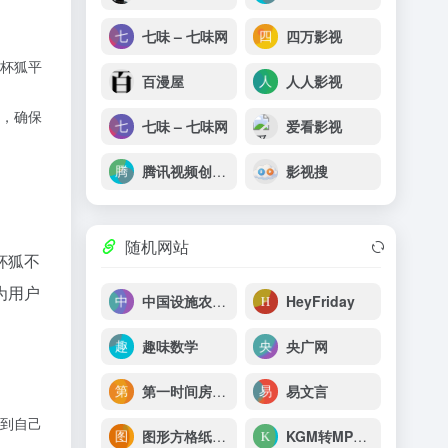
七味 – 七味网
四万影视
杯狐平
百漫屋
人人影视
，确保
七味 – 七味网
爱看影视
腾讯视频创作平台
影视搜
随机网站
杯狐不
为用户
中国设施农业信息网
HeyFriday
趣味数学
央广网
第一时间房源网
易文言
到自己
图形方格纸 My Graph Paper
KGM转MP3 KGM格式批量在线转换为MP3格式