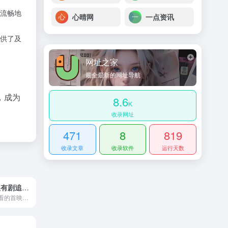
流畅地
心晴网
一点资讯
供了及
网址之家
最全最新的网址导航
，成为
8.6
K
收录网址
471
8
819
收录文章
收录软件
运行天数
孜然影视-人人有剧追！~ –
孜然影视提供好看的首映最新热播电影，全集电视剧，综艺，动漫，高清美剧手机在线观看和剧情介绍，孜然影院网全天24小时在线更新，让大家以最快的速度享受视觉上的盛宴！