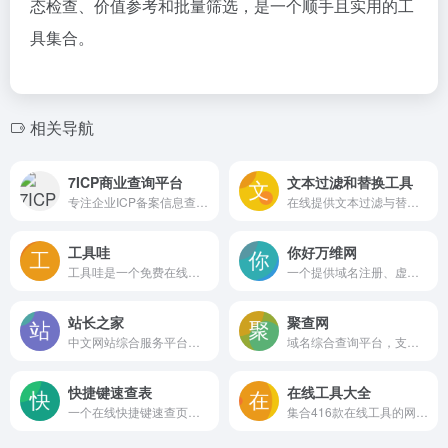
态检查、价值参考和批量筛选，是一个顺手且实用的工
具集合。
相关导航
7ICP商业查询平台
文本过滤和替换工具
专注企业ICP备案信息查询，支持查企业、网站、APP和小程序备案，提供批量查询、深度扫描、更新提醒等功能，可按地区筛选新备案数据，数据维度多样。
在线提供文本过滤与替换服务，可按字符类型去除汉字、字母、数字、标点、空格、换行等，支持过滤指定字符及文字替换，适用于快速清洗和整理文本内容。
工具哇
你好万维网
工具哇是一个免费在线工具站，汇聚126款无需下载的小工具，覆盖AI对话、娱乐解压、图片处理、代码格式化及便民查询等场景，打开浏览器即用，适合日常快速解决轻量功能需求
一个提供域名注册、虚拟主机、企业邮箱、网站建设等基础互联网服务的在线平台，旨在帮助个人和企业便捷完成站点搭建与网络身份建立。
站长之家
聚查网
中文网站综合服务平台，提供站长工具、SEO查询、源码素材下载、行业资讯及网站排行等服务，覆盖建站运营与推广需求，兼具免费工具与商业资源
域名综合查询平台，支持建站历史、WHOIS、备案、多平台收录权重及拦截检测，提供批量离线查询与结果导出，方便进行域名评估与网站分析。
快捷键速查表
在线工具大全
一个在线快捷键速查页面，分类整理常用软件与系统的操作快捷键，支持按工具浏览和搜索，无需安装即可随时查阅，帮助用户减少重复记忆，提升日常操作效率
集合416款在线工具的网页应用，涵盖加密解密、格式转换、网络计算、图片处理、数学运算等类别，无需安装即可使用，适合开发者和普通用户快速完成常见任务。