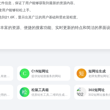
子文件信息，保证了用户能够获取到最新的资源内容。
，使用户能够轻松上手。
达到21.6K，显示出其广泛的用户基础和受欢迎程度。
以其丰富的资源、便捷的搜索功能、实时更新的特点和简洁的界面
C1N短网址
短网址生成
新浪的短网址，永久有效，请放心使用。
提供短链接服务的网站
老牌免费短网址
松鼠工具箱
302短网址
每个服务号都应该使用的渠道二维码工具
优质站长工具,二维码生成,短网址生成,收款码三合一,符号大全,颜文字等优质的小工具