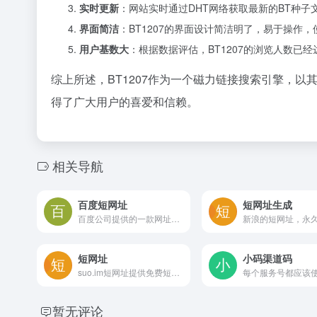
实时更新
：网站实时通过DHT网络获取最新的BT种
界面简洁
：BT1207的界面设计简洁明了，易于操作
用户基数大
：根据数据评估，BT1207的浏览人数已经
综上所述，BT1207作为一个磁力链接搜索引擎，
得了广大用户的喜爱和信赖。
相关导航
百度短网址
短网址生成
百度公司提供的一款网址缩短服务网站
短网址
小码渠道码
suo.im短网址提供免费短链接生成，缩短网址url转换服务，是免费短网址在线生成器工具；网址缩短后的短链接，跳转快、稳定可靠，微信微博防红防屏蔽,用于淘宝客、社群推广、短信营销!
暂无评论