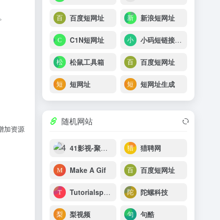
。
百度短网址
新浪短网址
C1N短网址
小码短链接生成器
松鼠工具箱
百度短网址
短网址
短网址生成
随机网站
增加资源
41影视-聚合最近好看的电视剧最新电影网站
猎聘网
Make A Gif
百度短网址
Tutorialspoint
陀螺科技
梨视频
句酷