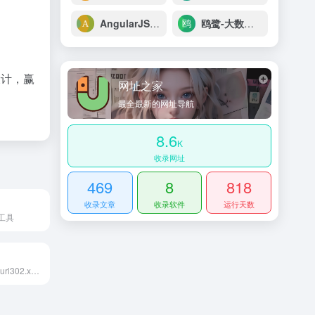
AngularJS 教程
鸥鹭-大数据选品
设计，赢
网址之家
最全最新的网址导航
8.6
K
收录网址
469
8
818
收录文章
收录软件
运行天数
工具
302短网址服务(iurl302.xyz)专业的网址缩短服务，具有稳定、快速、安全的特点，支持批量缩短、批量短网址还原、数据报表、开放API接口等服务