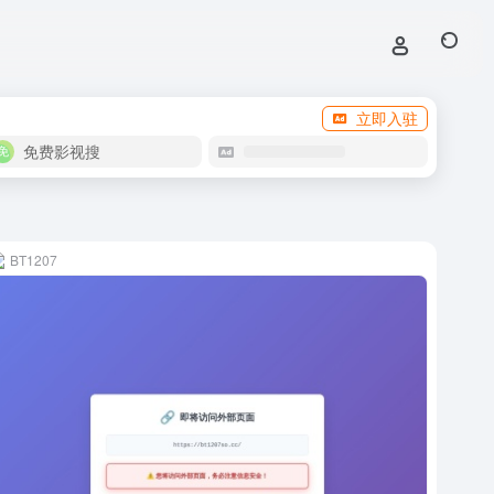
立即入驻
免费影视搜
BT1207