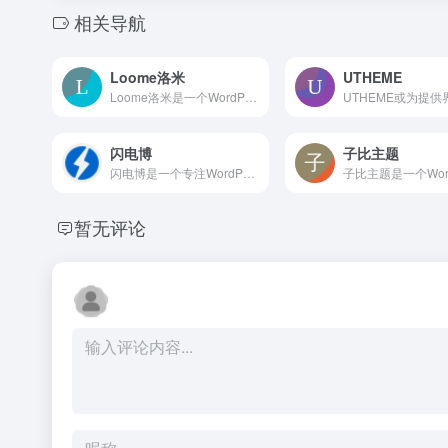
相关导航
Loome洛米
UTHEME
Loome洛米是一个WordPress汉化分享博客，提供国外主题和插件的中文汉化文件下载，并发布原创中文主题，配套教程与论坛帮助国内站长高效搭建网站。
闪电博
子比主题
闪电博是一个专注WordPress主题插件开发与技术支持的中文网站，提供原创主题、功能插件、定制服务和站长工具，并设有WP学院传授建站与优化技巧，适合需要省心搭建和管理网站的站长及开发者
暂无评论