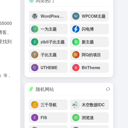
同类热门
WordPress官网
WPCOM主题
5000
一为主题
闪电博
博客、
里找到
zibll子比主题
新主题
子比主题
阿Q的项目
UTHEME
BitTheme
站）等，
随机网站
三千导航
木空数据IDC
FIS
浏览迷