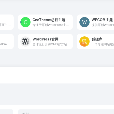
CeoTheme总裁主题
WPCOM主题
UTHEME或为提供界面主题、设计模板与UI素材的资源平台，可能涵盖网页及软件界面美化资源，支持按分类搜索下载，适合设计师与追求个性化视觉体验的用户，当前网站因404错误暂无法使用。
专注于原创WordPress主题开发，提供多款覆盖企业展示、付费资源、在线教育等场景的模板，内置可视化后台、自动SEO优化与会员终身使用权益，并配有安装教程及售后技术支持
WordPress官网
狐狸库
子比主题是一个WordPress中文主题官网，提供集博客、论坛、商城、知识付费于一体的模块化主题下载与授权，附带详尽的配置教程和文档，适合想要快速搭建具备交易与社区功能网站的个人和企业用户
全球流行开源CMS官方站点，提供免费网站搭建软件、海量主题和插件，支持用户创建博客、商店及各类应用，拥有详细文档和全球社区