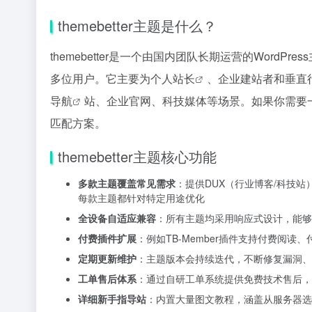
themebetter主题是什么？
themebetter是一个由国内团队长期运营的WordP
多位用户。它主要为个人
站长
、企业建站者和垂直行
导航
站、企业官网、科技媒体等场景。如果你需要
匹配方案。
themebetter主题核心功能
多款主题覆盖常见需求
：提供DUX（行业博客/科技站
每款主题都针对特定用途优化
全设备自适应兼容
：所有主题均采用响应式设计，能够
付费插件扩展
：例如TB-Member插件支持付费阅
定期更新维护
：主题版本会持续迭代，不断修复漏洞、增
工单售后体系
：通过自研工单系统提供免费技术售后，
详细新手指导站
：内置大量图文教程，涵盖从服务器选购