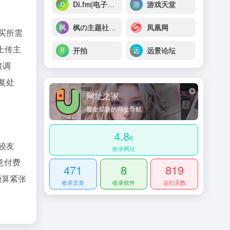
Di.fm|电子舞曲音乐电台
游戏天堂
枫の主题社 ★ 二次元技术研究社区~
凤凰网
买所需
上传主
开拍
远景论坛
接调
复处
网址之家
最全最新的网址导航
4.8
K
较友
收录网址
意付费
471
8
819
预算紧张
收录文章
收录软件
运行天数