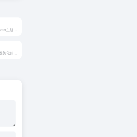
提供原创WordPress主题与插件，覆盖博客、企业官网及商城场景，内建可视化编辑器及用户中心，支持小程序多端同步，适合快速搭建内容型或展示型网站
一个专注网站建设美化的技术资源博客，主要分享WordPress主题美化教程、建站源码、样式特效与SEO优化方法，适合喜欢动手调整网站的站长和技术爱好者