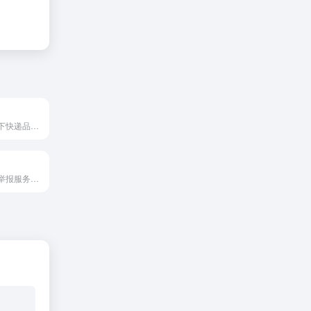
壹米滴答集团旗下快递品牌，大件运输是他们的强项。
提供消费者投诉举报服务的网站