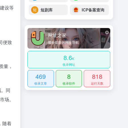
建设等
短剧库
ICP备案查询
网址之家
司便致
最全最新的网址导航
8.6
K
收录网址
质量，
469
8
818
收录文章
收录软件
运行天数
域。同
市场。
，随着