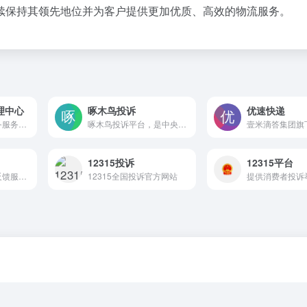
续保持其领先地位并为客户提供更加优质、高效的物流服务。
理中心
啄木鸟投诉
优速快递
工业和信息化部政务服务平台
啄木鸟投诉平台，是中央重点新闻网站中国网旗下的消费者服务平台，旨在为消费者和商家搭建沟通桥梁，携手各方更好的解决问题。平台立足国家级媒体身份，履行互联网新闻中心职能，以专业驱动内容，以内容扩展影响，以影响汇聚舆论，以舆论监督社情，以社情造惠民生。
12315投诉
12315平台
腾讯旗下用户意见反馈服务平台，支持为中小企业或团队快速搭建用户反馈通道。
12315全国投诉官方网站