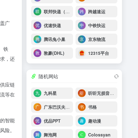
联邦快递（FEDEX）
跨越速运
盖广
优速快递
中铁快运
腾讯兔小巢
京东物流
、铁
敦豪(DHL)
12315平台
求，还
随机网站
供应链
九科星
听听无损音乐网
流等在
广东巴沃夫环保官网
书格
的智能
优品PPT
趣动漫
风险。
舞泡网
Colossyan