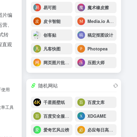
易可图
魔术橡皮擦
图片编
皮卡智能
Media.io AI Image Upscaler
运营、
式转
创客贴
稿定抠图设计
程直观
凡客快图
Photopea
网页图片批量下载
压图大师
随机网站
下使用
千星图壁纸
百度文库
效率工具
百度安全服务平台
XDGAME
爱奇艺风云榜
必应每日高清壁纸