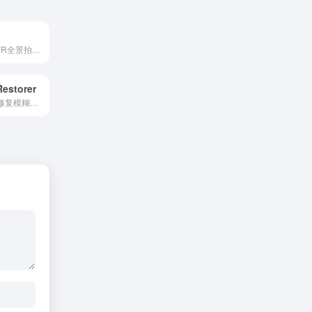
720云是一个集VR全景拍摄、制作与互动展示于一体的在线平台，提供全景漫游、3D空间漫游、数字人视频合成等工具，覆盖房产、文旅、教育等行业，帮助用户快速创作沉浸式内容并实现商业推广
Restorer
利用AI技术在线修复模糊、老旧面部照片，通过上传图片一键生成清晰人像，帮助用户重拾珍贵记忆，基础功能免费并支持高清输出