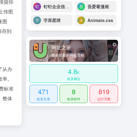
根据你
钉钉企业信息查询
吾爱看漫画
 上传图
字库星球
Animate.css
张图
保存到
网址之家
最全最新的网址导航
了从办
4.8
K
效率。
收录网址
费标准
471
8
819
。整体
收录文章
收录软件
运行天数