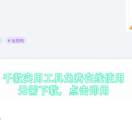
辑
# 改图鸭