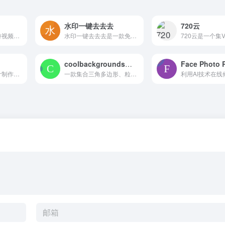
水印一键去去去
720云
爱拍压缩大师是支持视频、音频、图片、PDF及文档的本地批量压缩软件，特点为低损耗高压缩、离线处理保障隐私安全，界面简洁易上手，适合日常办公与多格式文件统合瘦身场景。
水印一键去去去是一款免费在线图片处理工具，支持AI去水印、自动抠图和模糊照片变清晰，无需安装，涂抹即可去除图片水印和多余物体，适合快速编辑图片
coolbackgrounds多边形背景设计工具
Face Photo 
在线做图与图片设计制作平台，提供超200万套模板，覆盖海报、公众号、小红书、抖音等场景，支持在线编辑、AI辅助设计，区分个人与企业商业授权，多端同步使用。
一款集合三角多边形、粒子线条、渐变及高端图库的在线背景生成工具，可自由调节颜色与参数，快速产出博客配图、社交媒体封面及桌面手机壁纸，无需注册即可免费下载高清图像