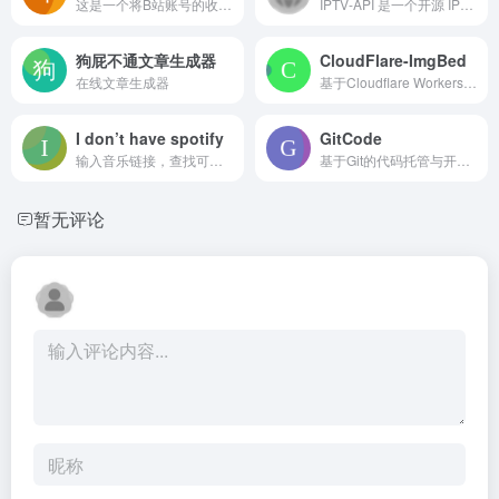
这是一个将B站账号的收藏、投稿、关注列表等数据导出为本地文件的开源脚本，帮助用户长期存档和迁移个人内容需配合命令行使用
IPTV-API 是一个开源 IPTV 源采集与接口工具，支持自动抓取频道、生成 M3U 列表和 API 调用，适合开发者及技术用户自定义电视直播源
狗屁不通文章生成器
CloudFlare-ImgBed
在线文章生成器
基于Cloudflare Workers的开源图床项目，支持GitHub或R2存储，可绑定自定义域名，提供基础的图片上传、管理与链接生成功能，适合个人搭建轻量、快速的图片托管服务
I don’t have spotify
GitCode
输入音乐链接，查找可替代播放的音源。
基于Git的代码托管与开源协作平台，提供仓库管理、项目探索、团队协作和CI/CD功能，兼容GitHub/GitLab，汇聚120万开发者和20万项目，适合国内用户进行代码托管与开源技术交流
暂无评论