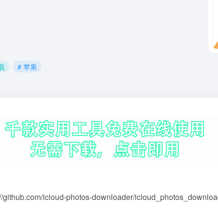
载
# 苹果
://github.com/icloud-photos-downloader/icloud_photos_downloa