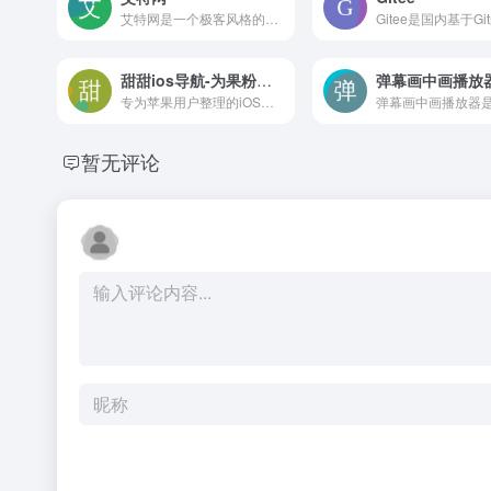
艾特网是一个极客风格的个人技术空间，聚合了开发者博客、GitHub项目入口和社交媒体联系方式，主要围绕编程实践与互联网技术分享实用经验
甜甜ios导航-为果粉提供的导航网站
弹幕画中画播放
专为苹果用户整理的iOS资源导航站，聚合IPA网盘、签名工具、巨魔商店软件、捷径等实用站点入口，支持点击直达，适合果粉快速查找下载途径。
暂无评论