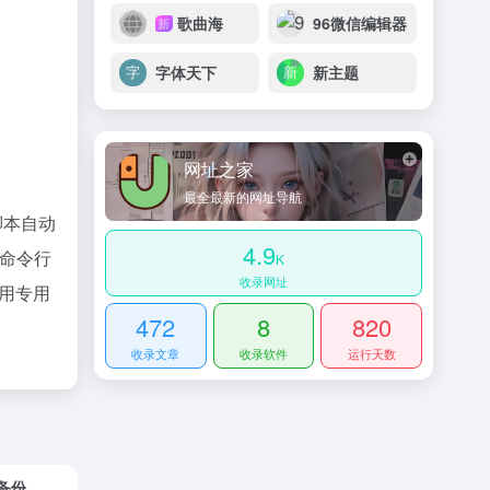
歌曲海
96微信编辑器
新
字体天下
新主题
网址之家
最全最新的网址导航
过脚本自动
4.9
或命令行
K
收录网址
使用专用
472
8
820
收录文章
收录软件
运行天数
备份