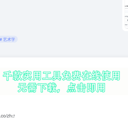
# 艺术字
t.co/zh