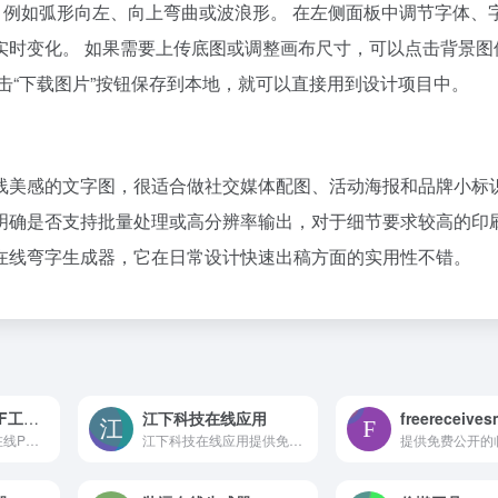
曲线样式，例如弧形向左、向上弯曲或波浪形。 在左侧面板中调节字体、
实时变化。 如果需要上传底图或调整画布尺寸，可以点击背景图
击“下载图片”按钮保存到本地，就可以直接用到设计项目中。
线美感的文字图，很适合做社交媒体配图、活动海报和品牌小标
明确是否支持批量处理或高分辨率输出，对于细节要求较高的印
在线弯字生成器，它在日常设计快速出稿方面的实用性不错。
不上传文件的PDF工具箱，免注册永远免费
江下科技在线应用
一款纯本地运行的在线PDF工具箱，所有文件在浏览器内处理不上传，支持发票批量打印、合并拆分、密码保护、图片互转、水印压缩等功能，免注册永久免费，适合隐私敏感场景下的文档快处理。
江下科技在线应用提供免费PDF转换、文档互转、图片处理、OCR识别、音视频剪辑及多种办公小工具，全程在线免安装，适合轻量化办公用户