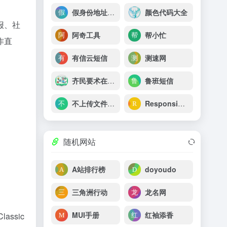
假身份地址生成器
颜色代码大全
报、社
阿奇工具
帮小忙
作直
有信云短信
测速网
齐民要术在线工具网
鲁班短信
不上传文件的PDF工具箱，免注册永远免费
Responsinator
随机网站
A站排行榜
doyoudo
三角洲行动
龙名网
MUI手册
红袖添香
ssic