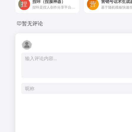
捏咔（捏脸神器）
营销号话术生成
捏咔是捏人创作分享平台，汇聚画师原创模板，通过点选部件生成头像、人设或OC，无需绘画基础，适合社交头像制作与角色设计，强调原创保护与分享互动
暂无评论