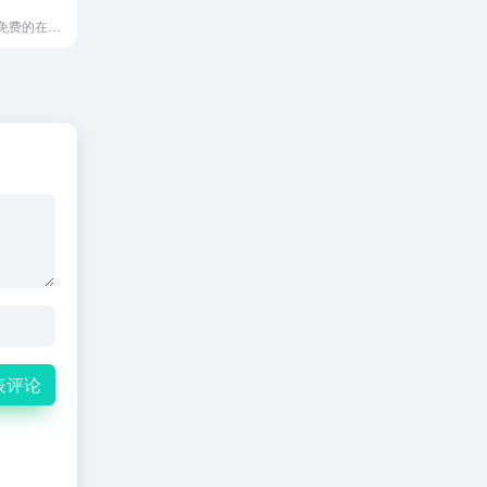
偷懒工具是一个免费的在线工具集合网站，无需登录即可使用。它提供了图片处理、文本编辑、文件转换等多种实用工具，主打轻量便捷，适合快速解决办公和学习中的琐碎需求
表评论