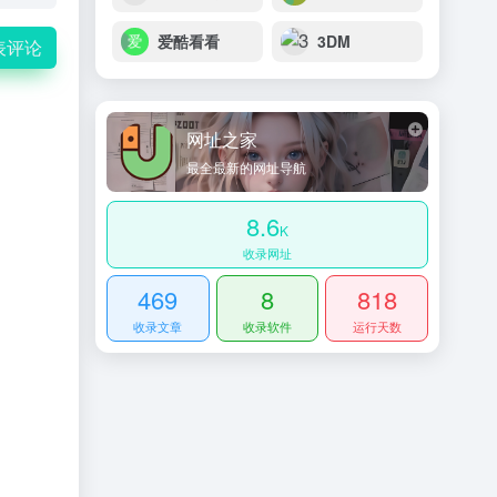
爱酷看看
3DM
表评论
网址之家
最全最新的网址导航
8.6
K
收录网址
469
8
818
收录文章
收录软件
运行天数