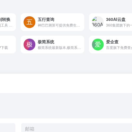
别转换
五行查询
360AI云盘
免费的文字在线识别工具 - 通过图片识别文字，可保留原始格式，提供图像文字识别，提取图片文字，pdf文字识别，扫描文件识别服务、pdf转Word文档服务等。我们的Ocr服务支持中文、繁体中文、日语、韩语、英语、法语、俄语、德语等多种语言，输出结果支持PDF、Word和Txt格式。
神巴巴测算可提供免费生辰八字五行查询，八字五行查询在实践中不断发展，每一个阶梯的递进，都包含着五行相生相克与历代学者实践五行缺什么查询的辛勤付出。八字五行分析详解，让您方便推测自身命理，知晓自己的命格好坏！ 神巴巴星座网
极简系统
爱企查
P下载
极简系统最新版本,极简系统提供XP、Win7、win10、纯净版、办公版系统下载,免激活,每月更新,一键安装，下载windows系统，爱上极简系统