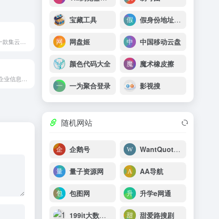
宝藏工具
假身份地址生成器
网盘姬
中国移动云盘
360集团旗下的一款集云存储、智能管理、高效协作为一体的企业级智能云盘服务。
颜色代码大全
魔术橡皮擦
百度旗下免费查企业信息平台工具
一为聚合登录
影视搜
随机网站
企鹅号
WantQuotes 据意查句
量子资源网
AA导航
包图网
升学e网通
199it大数据导航
甜爱路搜剧