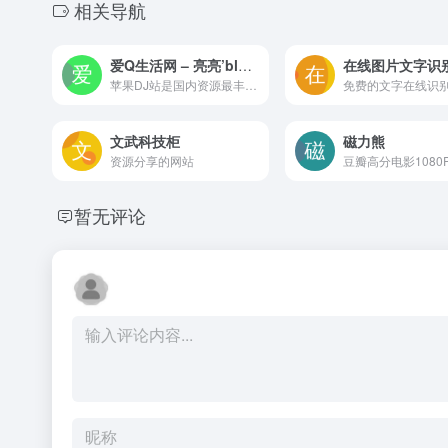
相关导航
爱Q生活网 – 亮亮’blog – 关注最新QQ活动动态,掌握QQ第一资讯
在线图片文字识
苹果DJ站是国内资源最丰富的平台之一,每天有专人更新DJ舞曲视频,车载DJ舞曲超劲爆,车载音乐,DJ歌曲,手机铃声,短信铃声,LRC歌词,简谱,乐谱,五线谱下载！
文武科技柜
磁力熊
资源分享的网站
豆瓣高分电影1080
暂无评论