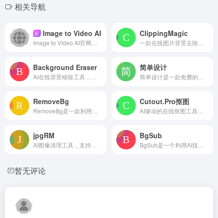
相关导航
Image to Video AI
ClippingMagic
新
Image to Video AI官网地址 Image to...
一款在线图片背景去除工具，结合自动AI抠图与手动精细编辑，支持头发处理、边缘优化、背景替换和批量处理，无需安装即可导出透明背景或多种格式图像
Background Eraser
简单设计
AI在线背景移除工具，支持自动抠图并更换纯色背景，可批量处理最多50张图片，免费版有分辨率限制和水印，适合产品图、人像等快速去背景
简单设计是一款免费的小红书图片在线设计工具，提供适配笔记封面与配图的模板，支持文字修改、图片替换和在线编辑，帮助用户快速生成符合平台风格的视觉内容，降低作图门槛。
RemoveBg
Cutout.Pro抠图
RemoveBg是一款利用人工智能自动去除图片背景的在线工具，支持一键抠图、魔术画笔微调、AI背景生成和批量处理，适合电商、营销、摄影等场景，可快速输出透明或白底图片
AI驱动的在线抠图工具，自动去除图片背景并支持细节优化与背景替换，可批量处理，适合电商修图、人像抠图及设计素材制作，操作简单无需安装。
jpgRM
BgSub
AI图像清理工具，支持涂抹式移除物体、背景和水印并自动填充，免费下载720px图片，VIP可获取4K高清图，适合电商修图与内容创作
BgSub是一个利用AI技术在线去除或替换图像背景的工具，所有处理在浏览器本地完成，无需上传图像，保护隐私。支持纯色、渐变和自定义图像背景更换，提供AI调色、滤镜和自由编辑功能，适合个人和商业用户快速制作透明背景或创意图像
暂无评论