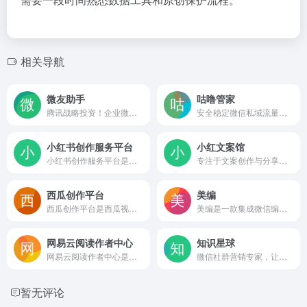
相关导航
微友助手
咕噜管家
腾讯战略投资！企业微信服务商
安全稳定微信私域流量运营管家
小红书创作服务平台
小红文案馆
小红书创作服务平台是小红书官方为内容创作者和机构提供的管理后台，集笔记上传、数据分析、粉丝管理和运营指导于一体，帮助用户更高效地经营账号并获取商业合作机会
专注于文案创作与分享的在线平台，提供各类实用文案范例、写作技巧与模板，帮助用户快速获取灵感、提升文字表达能力，适用于营销推广、自媒体运营等场景。
西瓜创作平台
美编
西瓜创作平台是西瓜视频官方创作者后台，提供视频发布、内容管理、数据分析、评论管理、收益分析和创作课程等功能，帮助创作者高效运营账号并实现内容变现
美编是一款集成微信编辑器、多账号管理和热点追踪的公众号运营工具，提供图文排版、免费素材、数据分析及变现服务，适合新媒体运营和自媒体人提升内容创作与管理效率。
网易云阅读作者中心
知识星球
网易云阅读作者中心是为作者提供的创作管理后台，支持作品发布、章节更新、数据查看和收益查询，并整合官方公告与帮助入口，便于追踪作品表现和获取平台服务。
微信社群营销专家，让用户增长、社群运营更简单！
暂无评论