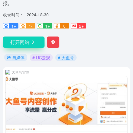
报。
收录时间：
2024-12-30
1+
1-
1+
0
2+
打开网站
自媒体
# UC云观
# 大鱼号
大鱼号官网