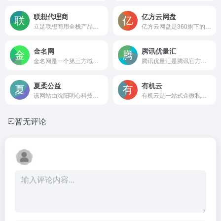
联想代理商
亿方云网盘
立足联想商用全栈产品的企业采购型网站，覆盖笔记本、工作站、服务器与物联硬件，提供场景化解决方案、按需定制及售后运维等配套服务，适合有IT硬件采购或信息化建设需求的企业和机构
亿方云网盘是360旗下的企业云盘与AI知识库平台，提供文件云存储、多人在线协作、精细化权限管理及AI知识问答等服务，帮助企业集中管理知识资产并实现智能化办公。
金名网
腾讯优量汇
金名网是一个第三方域名交易平台，提供一口价、拍卖、中介、代购、域名经纪和出售发布等服务，帮助用户买卖域名资产，并配套Whois查询和移动端支持，适合域名投资者及企业完成域名转让与价值变现。
腾讯优量汇是腾讯官方移动广告平台，为开发者提供应用内流量变现服务，支持开屏、激励视频等多种广告形式，同时为广告主提供精准定向投放，实现高效获客与收益增长
夏柔公益
有机云
该网站由沈阳明心科技有限公司运营，主要展示技术成果、专利及自营产品方案，涵盖工业智造、网络安全、教育等多个领域的数字化服务，并面向站长用户提供多款免费工具和插件。
有机云是一站式企微私域运营SCRM平台，提供全域引流、客户管理、社群自动化、营销SOP及数据分析等功能，并引入AI运营搭档实现智能接待与精准转化，适合电商、零售、教培等行业构建自动化私域增长闭环。
暂无评论