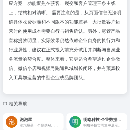
应方案，功能聚焦在获客、裂变和客户管理三条主线
上，结构相对清晰。 需要注意的是，从页面信息无法明
确具体收费标准和不同版本的功能差异，大批量客户运
营时的使用成本需要自行与销售确认。另外，尽管产品
宣称提效明显，实际效果仍然依赖企业自身的执行力和
行业属性，建议在正式投入前充分试用并判断与自身业
务流量的契合度。整体来看，它更适合希望通过企业微
信、微信小店和视频号跑通私域增长闭环，并有预算投
入工具加运营的中型企业或品牌团队。
相关导航
泡泡屋
明略科技-企业数据智能应用软件的领先者
泡泡屋是一个提供AI、数据、云和行业数字化解决方案的企业服务平台，涵盖智能中台、智算基础设施、数据安全管控及汽车、金融等领域专属方案，适合寻找数字化转型路径的企业用户参考
明略科技官网集中展示端侧模型、智能体协作网络及营销、会话、营运场景的 Agentic 应用软件，依托多模态数据智能与企业知识图谱，帮助组织实现数据驱动的智能化转型，适合企业级用户探索 AI 落地解法。