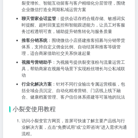
裂变增长、智能互动留客与客户精细化分层管理，围绕
企业微信打造全周期私域运营方案
聊天管家会话监管
：提供会话存档合规存储、敏感词实
时提醒、超时回复监控和智能跟进能力，让员工对客服
务过程透明可查，辅助提升销售转化与服务质量
推客分销系统
：围绕微信小店搭建推客招募与分销带货
体系，支持自定义佣金比例、自动结算和推客等级管
理，适合商家借助社交关系快速起量
视频号营销助手
：为视频号提供裂变涨粉与流量运营工
具，帮助商家在视频号场景下实现粉丝增长与公私域联
动
行业化解决方案
：针对不同行业输出专属运营模板，包
括全域会员沉淀、自动化精准营销、门店线上线下融
合、健康档案管理、客户信任体系搭建等可落地的玩法
小裂变使用教程
访问小裂变官方网页，首屏可快速了解主要产品线与行
业解决方案，点击“免费试用”或“立即咨询”进入需求沟通
流程。