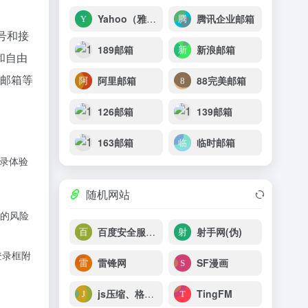
Yahoo（雅虎）
腾讯企业邮箱
号和接
189邮箱
新浪邮箱
和自由
务邮箱等
阿里邮箱
88完美邮箱
126邮箱
139邮箱
163邮箱
临时邮箱
登录体验
随机网站
扰的风险
百度安全服务平台
射手网(伪)
登录框附
雷锋网
SF漫画
js压缩、格式化
TingFM