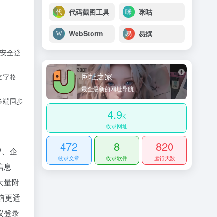
代码截图工具
咪咕
WebStorm
易撰
安全登
网址之家
文字格
最全最新的网址导航
多端同步
4.9
K
收录网址
472
8
820
P、企
收录文章
收录软件
运行天数
信息
大量附
箱更适
议登录