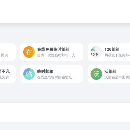
在线免费临时邮箱
126邮箱
网易旗下免费邮箱，提供 @yeah.net 后缀，支持超大附件和网盘服务，通过邮箱大师App实现手机、电脑多端协同，可选VIP会员和靓号，适合个人日常邮件收发
提供一次性临时邮箱，支持随机和自定义前缀，可用于注册验证和隐私保护，免费使用有每日配额，登录后可购买付费邮箱并通过 API、CLI 和 MCP 进行自动化管理
简而不凡
临时邮箱
沃邮箱
2980邮箱是一款轻量免费网络邮箱，支持20M普通附件和1G超大附件发送，提供网页版与iOS、安卓客户端。设有独立海外服务器和安全加密通道，侧重简洁收发与大文件分享体验
在线生成临时邮箱地址，有效期最长24小时，无需注册，支持邮件转发和自动刷新，适合保护真实邮箱隐私，用于短期注册或测试，不支持重要邮件收发