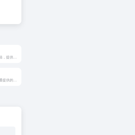
网易旗下免费邮箱，提供超大附件和网盘服务，支持邮件多端同步，通过邮箱大师App可在手机和电脑间协同办公，适合日常通信和文件分享
沃邮箱是中国联通提供的免费电子邮箱，以手机号作为邮箱地址，支持邮件收发、通讯录管理和垃圾过滤等基础功能，适合联通用户日常通信使用