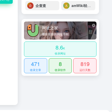
企查查
amWiki轻文库
网址之家
最全最新的网址导航
8.6
K
收录网址
471
8
819
收录文章
收录软件
运行天数