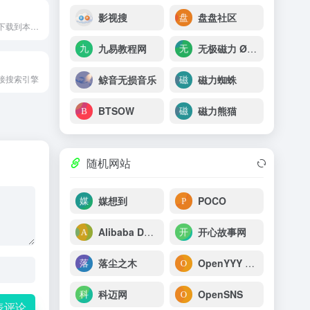
影视搜
盘盘社区
一个免费、直接下载到本地的歌曲下载网站
九易教程网
无极磁力 ØMagnet – 磁链分享如此简单 0mag磁力搜索
鲸音无损音乐
磁力蜘蛛
接搜索引擎
BTSOW
磁力熊猫
随机网站
媒想到
POCO
Alibaba Design
开心故事网
落尘之木
OpenYYY 开源云音乐
科迈网
OpenSNS
表评论