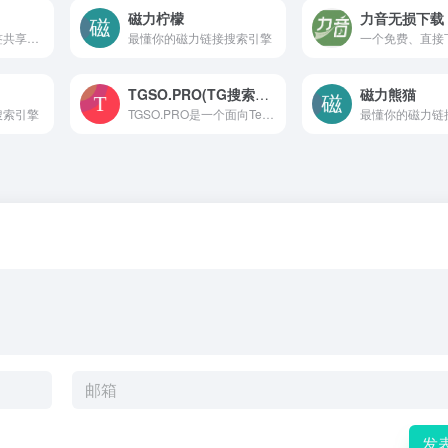
磁力柠檬
力音无损下载
中国首家浏览器书签共享搜索引擎，支持书签搜索、在线制作、插件辅助与导出下载，用户可分享和发现各领域优质网址合集
最懂你的磁力链接搜索引擎
TGSO.PRO(TG搜索器）
磁力熊猫
搜索引擎
TGSO.PRO是一个面向Telegram平台的第三方搜索引擎，支持通过关键词查找公开频道、群组和机器人，提供分类浏览、结果预览和一键跳转功能，方便用户快速发现和访问各类公开资源
最懂你的磁力链
发