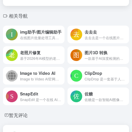
相关导航
img助手/图片编辑助手
去去去
在线图片批量处理工具，支持压缩、格式转换、尺寸修改、添加文字与水印及镜像翻转，无需安装即可在浏览器中使用，帮助用户快速完成日常基础图片编辑任务。
去去去是一个在线图片处理网站，支持一键去除水印、智能抠图和照片变清晰等功能。使用人工智能技术涂抹或框选即可消除水印且不留痕迹，适合快速修图场景
老照片修复
图片3D 转换
基于2026年AI模型的老照片在线修复工具，支持去划痕、着色及超分辨率放大，提供免费与付费两种使用模式，适合个人快速还原旧照
一款基于AI深度检测的在线图像3D转换工具，可将2D图片生成旋转、缩放等立体动效GIF，免费用户可月处理2张，付费支持1080p高清输出与批量模式
Image to Video AI
ClipDrop
Image to Video AI官网地址 Image to...
ClipDrop 是一套基于人工智能的在线图像处理工具集，提供一键抠图、无损放大、智能打光、文字与物体移除、草图转图像等功能，帮助用户快速完成高质量图片编辑，无需安装专业软件
SnapEdit
佐糖
SnapEdit 是一个在线 AI 图片编辑器，提供去除物体、更换背景、画质增强和皮肤修饰等二十余种工具。它支持批量处理多张照片，每天有免费使用额度，无需安装软件即可在浏览器中快速完成专业级图片修饰
佐糖是一款智能AI图像处理平台，提供在线抠图、去水印、模糊变清晰、无损放大、证件照换底色及AI电商工具等功能。它操作简单，适合电商卖家、自媒体和普通用户快速制作精美图片，无需安装专业软件即可高效完成图片编辑。
暂无评论