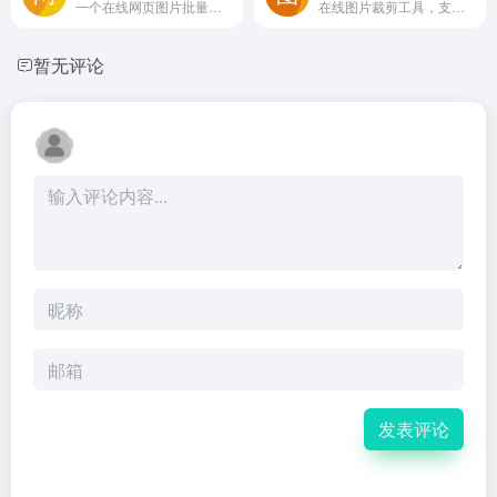
一个在线网页图片批量下载工具，粘贴网址即可自动提取并打包下载页面内所有图片，支持十余种常见格式，无需安装软件，跨设备可用，下载需付费或登录使用
在线图片裁剪工具，支持自由裁剪比例、调整像素尺寸、旋转和镜像翻转图片，适合制作一寸或二寸证件照及日常照片编辑。
暂无评论
发表评论