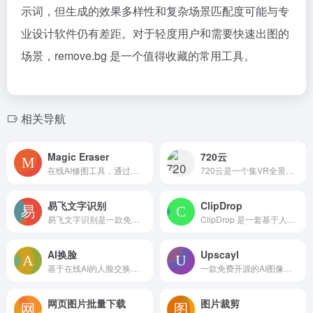
示词，但生成的效果多样性和复杂场景匹配度可能与专
业设计软件仍有差距。对于轻度用户和需要快速出图的
场景，remove.bg 是一个值得收藏的常用工具。
相关导航
Magic Eraser
720云
在线AI修图工具，通过画笔涂抹即可快速去除照片中的多余物体、人物或文字，无需注册免费使用，支持多格式上传下载，适合快速清理图片杂物的日常场景
720云是一个集VR全景拍摄、制作与互动展示于一体的在线平台，提供全景漫游、3D空间漫游、数字人视频合成等工具，覆盖房产、文旅、教育等行业，帮助用户快速创作沉浸式内容并实现商业推广
易飞文字识别
ClipDrop
易飞文字识别是一款免费在线图片转文字工具，支持批量上传和多语言识别，可一键复制文字或导出Word文档。无需注册和安装，适合快速从截图、扫描件等图片中提取可编辑文字
ClipDrop 是一套基于人工智能的在线图像处理工具集，提供一键抠图、无损放大、智能打光、文字与物体移除、草图转图像等功能，帮助用户快速完成高质量图片编辑，无需安装专业软件
AI换脸
Upscayl
基于在线AI的人脸交换应用，无需安装即可将两张照片的脸部快速互换，生成自然融合效果，适合趣味图片制作、社交分享和设计参考。
一款免费开源的AI图像放大工具，支持桌面本地运行和云端加速，可以将模糊照片提升至16倍分辨率，提供多种模型、批量处理和双重放大功能，适合创作者、设计师和普通用户使用
网页图片批量下载
图片裁剪