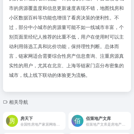
市的房源覆盖度和信息更新速度表现不错，地图找房和
小区数据百科等功能也增强了看房决策的便利性。不
过，部分中小城市的房源量可能不如一线城市丰富，个
别页面里经纪人推荐的比重不低，用户在使用时可以主
动利用筛选工具和比价功能，保持理性判断。总体而
言，链家网适合需要综合性房产信息查询、注重房源真
实性的用户，尤其在北京、上海等链家门店分布密集的
城市，线上线下联动的体验更为流畅。
相关导航
房天下
佰策地产文库
全国性房地产家居网络平台，提供新房、二手房、租房、直播看房、装修等房产信息与服务，覆盖主流城市，支持房源筛选、房价查询与购房知识获取
佰策地产文库是房地产行业在线文档分享与下载平台，提供营销方案、培训教材、工程规划等海量资料，支持会员与金币下载，用户也可上传资料赚取佣金