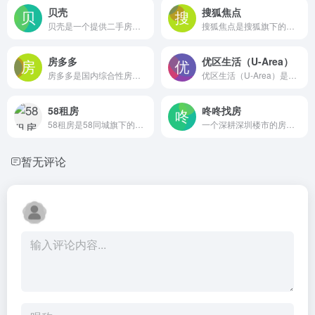
贝壳
搜狐焦点
贝壳是一个提供二手房、新房、租房等真实房产信息的平台，支持地图找房与VR看房，覆盖全国多城市，帮助用户在线筛选房源并了解市场行情
搜狐焦点是搜狐旗下的房产信息平台，覆盖新房、家居装修等领域，提供楼盘搜索、地图找房、房价查询、楼盘对比和购房资讯等服务，帮助用户高效获取本地房地产信息
房多多
优区生活（U-Area）
房多多是国内综合性房产交易平台，提供新房、二手房、租房信息查询及委托服务，连接购房者与经纪人，支持按区域、价格等多维度筛选房源并在线咨询。
优区生活（U-Area）是一个基于人工智能的智能租房匹配平台，租客发布求租需求后，系统实时匹配房东并支持在线一对一沟通，覆盖全国城市，旨在让找房和出租更省时便捷
58租房
咚咚找房
58租房是58同城旗下的房屋出租信息平台，覆盖全国多城市，支持房东免费发布房源、租客按条件筛选整租或合租房源，并提供电话、在线聊天等联系渠道，帮助用户快速对接本地出租信息
一个深耕深圳楼市的房地产信息与社区平台，提供新房、二手房、安居房查询，市场数据，旧改资讯及活跃的业主论坛，内容详尽但主要服务于本地置业用户
暂无评论