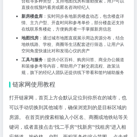
合租等多种类型，支持地图找房和通勤搜索，用户可以
直接在线预约看房或匿名咨询经纪人
新房楼盘库
：实时同步各地新房楼盘动态，包含楼盘详
情、主力户型、开盘时间和参考单价，部分楼盘还支持
在线联系售楼处，方便购房者一手掌握新房信息
地图找房
：通过城市地图直观展示周边房源分布，结合
地铁线路、学校、商圈等生活配套进行筛选，让用户从
空间角度快速比对和发现心仪的房产
工具与服务
：提供小区百科、购房问答、商业办公频道
和装修参考等内容，帮助用户了解交易流程、政策法
规，旗下的经纪人团队还提供线下带看和签约辅助服务
链家网使用教程
打开链家网，首页上方会默认定位到你所在的城市，也
可以手动切换到其他城市，确保浏览到的是目标区域的
房源。 在首页的搜索框输入小区名、商圈或地铁站等关
键词，或者直接点击“找二手房”“找新房”“找租房”进入相
应频道，按价格、户型、面积等条件缩小范围。 点击感